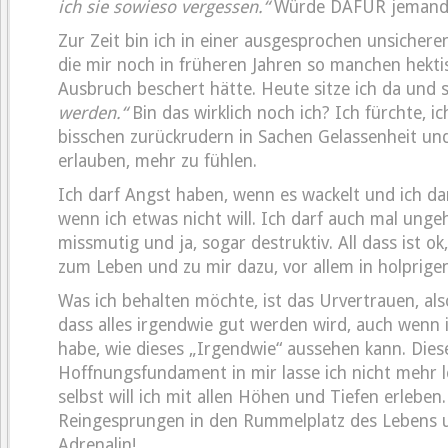
ich sie sowieso vergessen.“
Würde DAFÜR jemand E
Zur Zeit bin ich in einer ausgesprochen unsichere
die mir noch in früheren Jahren so manchen hekti
Ausbruch beschert hätte. Heute sitze ich da und 
werden.“
Bin das wirklich noch ich? Ich fürchte, i
bisschen zurückrudern in Sachen Gelassenheit un
erlauben, mehr zu fühlen.
Ich darf Angst haben, wenn es wackelt und ich dar
wenn ich etwas nicht will. Ich darf auch mal unge
missmutig und ja, sogar destruktiv. All dass ist o
zum Leben und zu mir dazu, vor allem in holprige
Was ich behalten möchte, ist das Urvertrauen, al
dass alles irgendwie gut werden wird, auch wenn 
habe, wie dieses „Irgendwie“ aussehen kann. Dies
Hoffnungsfundament in mir lasse ich nicht mehr lo
selbst will ich mit allen Höhen und Tiefen erleben.
Reingesprungen in den Rummelplatz des Lebens 
Adrenalin!