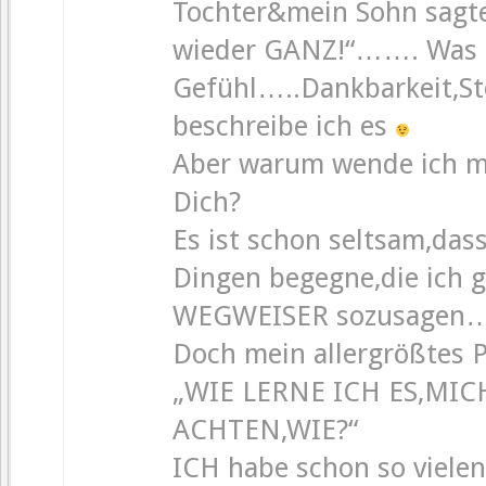
Tochter&mein Sohn sagte
wieder GANZ!“……. Was f
Gefühl…..Dankbarkeit,St
beschreibe ich es
Aber warum wende ich mi
Dich?
Es ist schon seltsam,das
Dingen begegne,die i
WEGWEISER sozusagen….
Doch mein allergrößtes P
„WIE LERNE ICH ES,MIC
ACHTEN,WIE?“
ICH habe schon so vielen