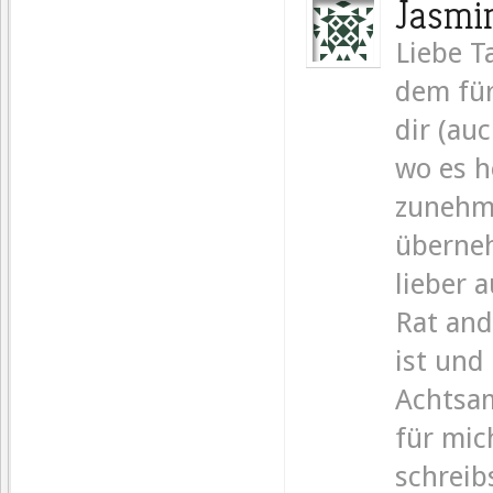
Jasmi
Liebe T
dem für
dir (auc
wo es h
zunehm
überne
lieber 
Rat and
ist und
Achtsam
für mic
schreib