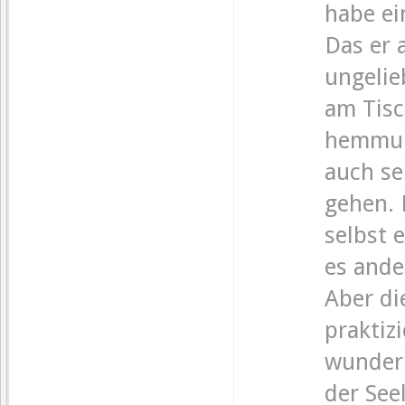
habe ei
Das er 
ungelie
am Tisc
hemmung
auch se
gehen. 
selbst 
es ande
Aber di
praktiz
wunderb
der See