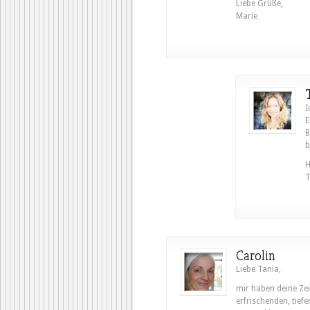
Liebe Grüße,
Marie
I
E
B
b
H
T
Carolin
Liebe Tania,
mir haben deine Zeil
erfrischenden, tiefe