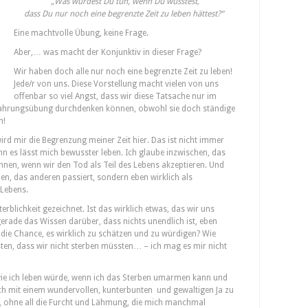
„Was würdest Du tun, wenn Du wüsstest,
dass Du nur noch eine begrenzte Zeit zu leben hättest?“
Eine machtvolle Übung, keine Frage.
Aber,… was macht der Konjunktiv in dieser Frage?
Wir haben doch alle nur noch eine begrenzte Zeit zu leben!
Jede/r von uns. Diese Vorstellung macht vielen von uns
offenbar so viel Angst, dass wir diese Tatsache nur im
fahrungsübung durchdenken können, obwohl sie doch ständige
en!
ird mir die Begrenzung meiner Zeit hier. Das ist nicht immer
n es lässt mich bewusster leben. Ich glaube inzwischen, das
önnen, wenn wir den Tod als Teil des Lebens akzeptieren. Und
n, das anderen passiert, sondern eben wirklich als
 Lebens.
rblichkeit gezeichnet. Ist das wirklich etwas, das wir uns
erade das Wissen darüber, dass nichts unendlich ist, eben
 die Chance, es wirklich zu schätzen und zu würdigen? Wie
ten, dass wir nicht sterben müssten… – ich mag es mir nicht
wie ich leben würde, wenn ich das Sterben umarmen kann und
ch mit einem wundervollen, kunterbunten und gewaltigen Ja zu
e, ohne all die Furcht und Lähmung, die mich manchmal