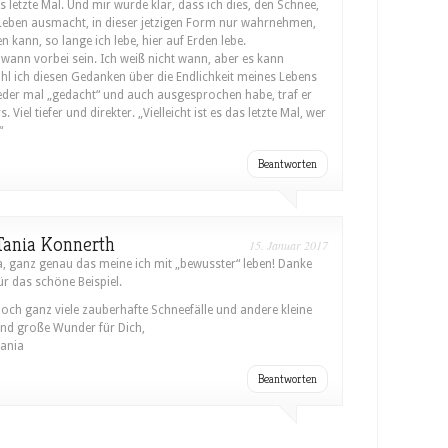
s letzte Mal. Und mir wurde klar, dass ich dies, den Schnee,
 Leben ausmacht, in dieser jetzigen Form nur wahrnehmen,
n kann, so lange ich lebe, hier auf Erden lebe.
wann vorbei sein. Ich weiß nicht wann, aber es kann
l ich diesen Gedanken über die Endlichkeit meines Lebens
eder mal „gedacht“ und auch ausgesprochen habe, traf er
Viel tiefer und direkter. „Vielleicht ist es das letzte Mal, wer
“
Beantworten
Tania Konnerth
15. Januar 2017
a, ganz genau das meine ich mit „bewusster“ leben! Danke
ür das schöne Beispiel.
och ganz viele zauberhafte Schneefälle und andere kleine
nd große Wunder für Dich,
ania
Beantworten