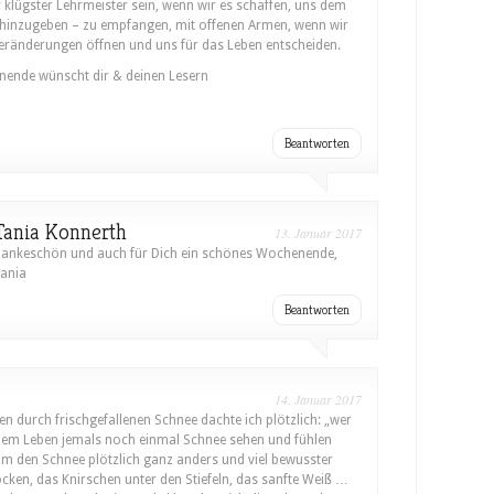
klügster Lehrmeister sein, wenn wir es schaffen, uns dem
hinzugeben – zu empfangen, mit offenen Armen, wenn wir
Veränderungen öffnen und uns für das Leben entscheiden.
ende wünscht dir & deinen Lesern
Beantworten
Tania Konnerth
13. Januar 2017
ankeschön und auch für Dich ein schönes Wochenende,
ania
Beantworten
14. Januar 2017
en durch frischgefallenen Schnee dachte ich plötzlich: „wer
inem Leben jemals noch einmal Schnee sehen und fühlen
hm den Schnee plötzlich ganz anders und viel bewusster
ocken, das Knirschen unter den Stiefeln, das sanfte Weiß …