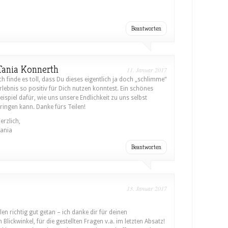
Beantworten
Tania Konnerth
11. Januar 2017
ch finde es toll, dass Du dieses eigentlich ja doch „schlimme“
rlebnis so positiv für Dich nutzen konntest. Ein schönes
eispiel dafür, wie uns unsere Endlichkeit zu uns selbst
ringen kann. Danke fürs Teilen!
erzlich,
ania
Beantworten
13. Januar 2017
en richtig gut getan – ich danke dir für deinen
n Blickwinkel, für die gestellten Fragen v.a. im letzten Absatz!