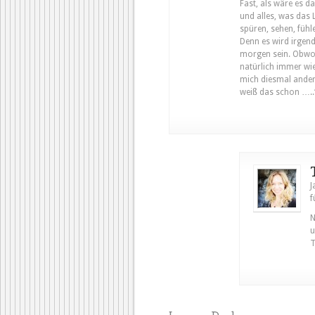
Fast, als wäre es da
und alles, was das
spüren, sehen, fühle
Denn es wird irgend
morgen sein. Obwoh
natürlich immer wi
mich diesmal anders. 
weiß das schon …..
J
f
N
u
T