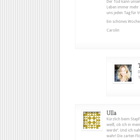
Der Tod kann unser 
Leben immer mehr 
uns jeden Tag für 
Ein schönes Wochen
Carolin
D
T
Ulla
Kürzlich beim Stapf
weiß, ob ich in me
werde“. Und ich na
wahr! Die zarten Fl