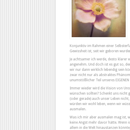
Konjunktiv im Rahmen einer Selbster
Gewissheit ist, seit wir geboren wurd
Je achtsamer ich werde, desto klarer w
angenehm. Und doch ist es gut so, den
wir nur dann wirklich lebendig sein k
zwar nicht nur als abstraktes Phänome
unumstößlicher Teil unseres EIGENEN
Immer wieder wird die Vision von Unste
wünschen sollten? Schenkt uns nicht g
(oder gerade) auch unser Leben nicht,
würden wir wohl leben, wenn wir wüss
ausmalen.
Was ich mir aber ausmalen mag ist, 
keine Angst mehr davor hätte. Wenn i
allem in die Welt hinaustanzen könnt