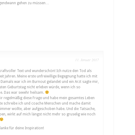
irgendwann gehen zu müssen…
11. Januar 2017
h kraftvoller Text und wunderschön! Ich nutze den Tod als
eit Jahren. Meine erste unfreiwillige Begegnung hatte ich mit
. Damals war ich im Burnout gelandet und ein Arzt sagte mir,
sten Geburtstag nicht erleben würde, wenn ich so
e. Das war seeehr heilsam.
 mir regelmäßig diese Frage und habe mein gesamtes Leben
te schreibe ich und coache Menschen und mache damit
 immer wollte, aber aufgeschoben habe. Und die Tatsache,
en, wirkt auf mich längst nicht mehr so gruselig wie noch
danke für deine Inspiration!