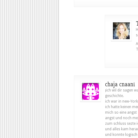
H
s
A
T
chaja cnaani
ןich wil dir sagen was fur mich schreiben war und ist. eine ganz personliche
geschichte.
ich war in new-York
ich hatte keinen me
mich so eine angst 
angst und noch meh
zum schluss sezte 
und alles kam herau
und konnte logisch 