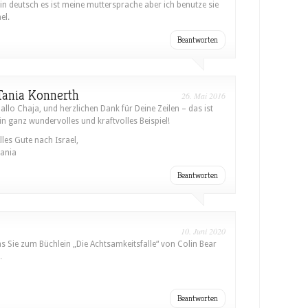
n deutsch es ist meine muttersprache aber ich benutze sie
el.
Beantworten
Tania Konnerth
26. Mai 2016
allo Chaja, und herzlichen Dank für Deine Zeilen – das ist
in ganz wundervolles und kraftvolles Beispiel!
lles Gute nach Israel,
ania
Beantworten
10. Juni 2020
s Sie zum Büchlein „Die Achtsamkeitsfalle“ von Colin Bear
…
Beantworten