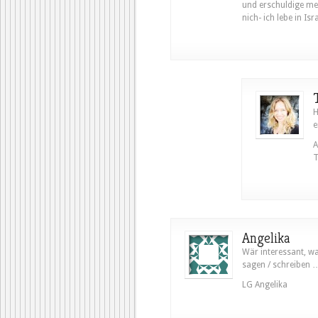
und erschuldige mei
nich- ich lebe in Isra
H
e
A
T
Angelika
Wär interessant, wa
sagen / schreiben 
LG Angelika