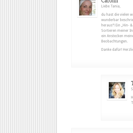
Carolin
Liebe Tania,
du hast die vielen 
wunderbar beschrieb
heraus“! Ein „Hin- 
Sortieren meiner In
ein Anstecken mein
Beobachtungen.
Danke dafür! Herzli
S
H
T