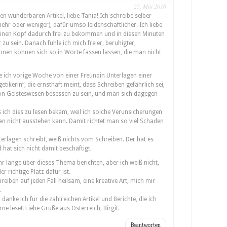
25. Mai 2016
en wunderbaren Artikel, liebe Tania! Ich schreibe selber
hr oder weniger), dafür umso leidenschaftlicher. Ich liebe
einen Kopf dadurch frei zu bekommen und in diesen Minuten
 zu sein. Danach fühle ich mich freier, beruhigter,
onen können sich so in Worte fassen lassen, die man nicht
ch vorige Woche von einer Freundin Unterlagen einer
tikerin“, die ernsthaft meint, dass Schreiben gefährlich sei,
 von Geisteswesen besessen zu sein, und man sich dagegen
ls ich dies zu lesen bekam, weil ich solche Verunsicherungen
n nicht ausstehen kann. Damit richtet man so viel Schaden
erlagen schreibt, weiß nichts vom Schreiben. Der hat es
d hat sich nicht damit beschäftigt.
r lange über dieses Thema berichten, aber ich weiß nicht,
r richtige Platz dafür ist.
reiben auf jeden Fall heilsam, eine kreative Art, mich mir
.
, danke ich für die zahlreichen Artikel und Berichte, die ich
ne lese!! Liebe Grüße aus Österreich, Birgit.
Beantworten