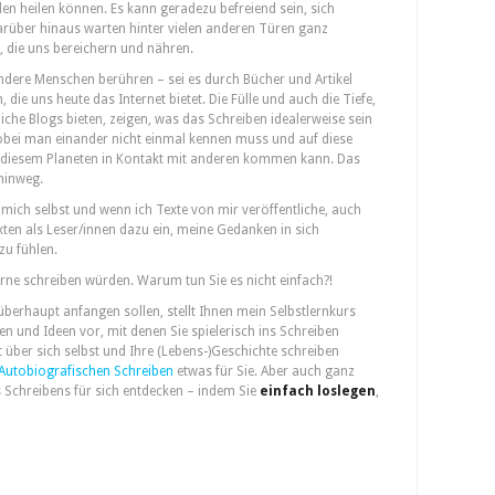
n heilen können. Es kann geradezu befreiend sein, sich
arüber hinaus warten hinter vielen anderen Türen ganz
, die uns bereichern und nähren.
dere Menschen berühren – sei es durch Bücher und Artikel
, die uns heute das Internet bietet. Die Fülle und auch die Tiefe,
iche Blogs bieten, zeigen, was das Schreiben idealerweise sein
obei man einander nicht einmal kennen muss und auf diese
f diesem Planeten in Kontakt mit anderen kommen kann. Das
hinweg.
 mich selbst und wenn ich Texte von mir veröffentliche, auch
xten als Leser/innen dazu ein, meine Gedanken in sich
zu fühlen.
erne schreiben würden. Warum tun Sie es nicht einfach?!
überhaupt anfangen sollen, stellt Ihnen mein Selbstlernkurs
n und Ideen vor, mit denen Sie spielerisch ins Schreiben
über sich selbst und Ihre (Lebens-)Geschichte schreiben
Autobiografischen Schreiben
etwas für Sie. Aber auch ganz
 Schreibens für sich entdecken – indem Sie
einfach loslegen
,