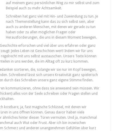
auf meinem ganz persönlichen Weg zu mir selbst und zum
Beispiel auch zu mehr Achtsamkeit.
Schreiben hat ganz viel mit Hin- und Zuwendung zu tun. Je
nach Themenstellung kann das zu sich selbst sein, aber
auch zu anderen Menschen, mit denen wir gerade zu tun
haben oder zu allen möglichen Fragen oder
Herausforderungen, die uns in diesem Moment bewegen.
Geschichte erforschen und viel über uns erfahren oder ganz
zeugt: Jedes Leben ist Geschichten wert! Indem wir für uns
 regelrecht mit uns selbst austauschen. Unsere Texte können
nteilen in uns werden, die im Alltag oft zu kurz kommen.
danken sortieren, die, solange wir sie nur im Kopf bewegen,
den. Schreibend lässt sich unsere Kreativität ganz spielerisch
n durch das Schreiben unsere ganz eigene Stimme finden.
ren kommunizieren, ohne dass sie anwesend sein müssen. Wir
chicken!) alles von der Seele schreiben oder Fragen stellen und
ückhalten.
h kostbare, ja, fast magische Schlüssel, mit denen wir
üren in uns öffnen können. Genau davor haben viele
r ähnliches hinter diesen Türen vermuten. Und ja, manchmal
manchmal auch Wut oder Frust. Aber ich bin inzwischen
rem Schmerz und anderen unangenehmen Gefühlen über kurz