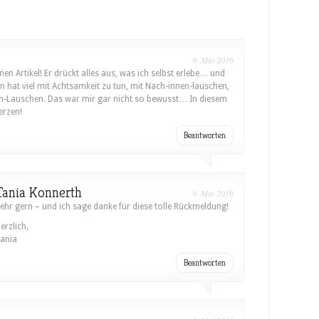
9. Mai 2016
en Artikel! Er drückt alles aus, was ich selbst erlebe… und
n hat viel mit Achtsamkeit zu tun, mit Nach-innen-lauschen,
n-Lauschen. Das war mir gar nicht so bewusst… In diesem
erzen!
Beantworten
Tania Konnerth
9. Mai 2016
ehr gern – und ich sage danke für diese tolle Rückmeldung!
erzlich,
ania
Beantworten