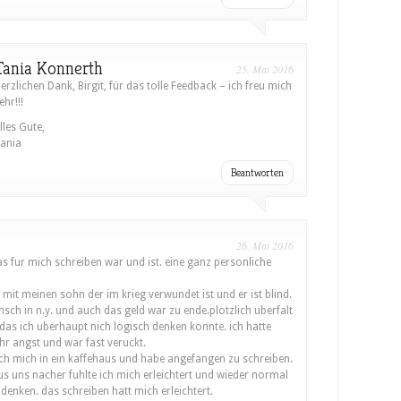
Tania Konnerth
25. Mai 2016
erzlichen Dank, Birgit, für das tolle Feedback – ich freu mich
ehr!!!
lles Gute,
ania
Beantworten
26. Mai 2016
 mit meinen sohn der im krieg verwundet ist und er ist blind.
nsch in n.y. und auch das geld war zu ende.plotzlich uberfalt
das ich uberhaupt nich logisch denken konnte. ich hatte
r angst und war fast veruckt.
ich mich in ein kaffehaus und habe angefangen zu schreiben.
s uns nacher fuhlte ich mich erleichtert und wieder normal
denken. das schreiben hatt mich erleichtert.