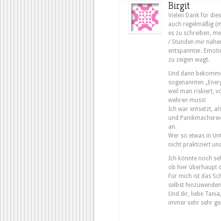
Birgit
Vielen Dank für dies
auch regelmäßig (me
es zu schreiben, m
/ Stunden mir näher
entspannter. Emoti
zu zeigen wagt.
Und dann bekomme i
sogenannten „Energe
weil man riskiert,
wehren muss!
Ich war entsetzt, a
und Panikmachereie
an.
Wer so etwas in Unt
nicht praktiziert un
Ich könnte noch seh
ob hier überhaupt de
Für mich ist das Sch
selbst hinzuwenden
Und dir, liebe Tania
immer sehr sehr ger