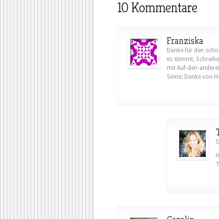
10 Kommentare
Franziska
Danke für den schön
es stimmt, Schreibe
mit Auf-den-andere
Sinne: Danke von H
S
H
T