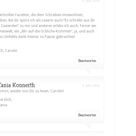
9. Mai 2016
wertvollen Facetten, die dem Schreiben innewohnen,
en. Bei dir spüre ich als Leserin auch:“Es schreibt aus dir
& Zuwenden“ zu mir und anderen erlebe ich auch. Ferner ein
nenwelt, ein „Mir-auf-die-Schliche-Kommen“, ja, und auch
es Umfelds dank meiner zu Papier gebrachten
ch, Carolin
Beantworten
Tania Konnerth
9. Mai 2016
chön, wieder von Dir zu lesen, Carolin!
erzlich,
ania
Beantworten