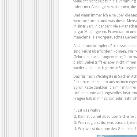
vielleicht nicht selbst in die Stimmun
oder einer Aussage zuzustimmen, die i
Und wann immer ich eine über die Medi
wem sie kommt und was dieser Mensch
in einer Zeit, in der sehr viele Mensc
sogar Macht gieren. Provokation und 
manchmal als vorgetäuschtes Gemein
All das sind komplexe Prozesse, die u
sind, leicht überfordern können. Wir r
Gehirn ist darauf angewiesen, Inform
bleibt. Dabei trifft es aber nicht imm
wieder auch durch gezielte Strategie
Das für mich Wichtigste in Sachen Ach
Seite zu machen, um aus meinen eig
Byron Katie dankbar, die mir mit ihr
einfaches wie wirkungsvolles Instrum
Fragen haben mir schon sehr, sehr of
Ist das wahr?
Kannst du mit absoluter Sicherheit 
Wie reagierst du, was passiert, we
Wer wärst du ohne den Gedanken?