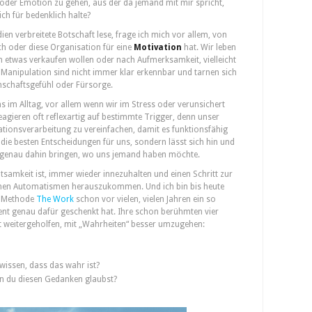
g oder Emotion zu gehen, aus der da jemand mit mir spricht,
ch für bedenklich halte?
en verbreitete Botschaft lese, frage ich mich vor allem, von
 oder diese Organisation für eine
Motivation
hat. Wir leben
hen etwas verkaufen wollen oder nach Aufmerksamkeit, vielleicht
Manipulation sind nicht immer klar erkennbar und tarnen sich
schaftsgefühl oder Fürsorge.
ns im Alltag, vor allem wenn wir im Stress oder verunsichert
eagieren oft reflexartig auf bestimmte Trigger, denn unser
ationsverarbeitung zu vereinfachen, damit es funktionsfähig
er die besten Entscheidungen für uns, sondern lässt sich hin und
n genau dahin bringen, wo uns jemand haben möchte.
tsamkeit ist, immer wieder innezuhalten und einen Schritt zur
enen Automatismen herauszukommen. Und ich bin bis heute
er Methode
The Work
schon vor vielen, vielen Jahren ein so
ent genau dafür geschenkt hat. Ihre schon berühmten vier
t weitergeholfen, mit „Wahrheiten“ besser umzugehen:
wissen, dass das wahr ist?
nn du diesen Gedanken glaubst?