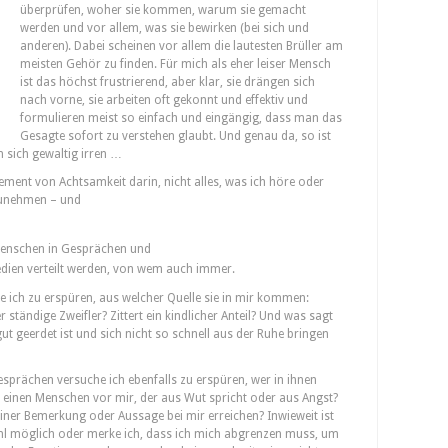
überprüfen, woher sie kommen, warum sie gemacht
werden und vor allem, was sie bewirken (bei sich und
anderen). Dabei scheinen vor allem die lautesten Brüller am
meisten Gehör zu finden. Für mich als eher leiser Mensch
ist das höchst frustrierend, aber klar, sie drängen sich
nach vorne, sie arbeiten oft gekonnt und effektiv und
formulieren meist so einfach und eingängig, dass man das
Gesagte sofort zu verstehen glaubt. Und genau da, so ist
 sich gewaltig irren …
lement von Achtsamkeit darin, nicht alles, was ich höre oder
zunehmen – und
menschen in Gesprächen und
Medien verteilt werden, von wem auch immer.
 ich zu erspüren, aus welcher Quelle sie in mir kommen:
r ständige Zweifler? Zittert ein kindlicher Anteil? Und was sagt
ut geerdet ist und sich nicht so schnell aus der Ruhe bringen
prächen versuche ich ebenfalls zu erspüren, wer in ihnen
e einen Menschen vor mir, der aus Wut spricht oder aus Angst?
ner Bemerkung oder Aussage bei mir erreichen? Inwieweit ist
hl möglich oder merke ich, dass ich mich abgrenzen muss, um