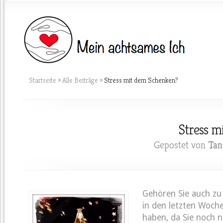
Startseite
»
Alle Beiträge
»
Stress mit dem Schenken?
Stress m
Gepostet von
Tan
Gehören Sie auch zu
in den letzten Woche
haben, da Sie noch ni