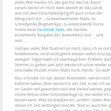
jedes Mal merkte ich, wie gut mir das tut. Kaum
zurück setzte ich mich dann wieder an das Gerät
und mit dem Einschaltknopf griff auch schon der
Alltag nach mir – zu beantwortende Mails, zu
schreibende Blogbeiträge, zu entwickelnde Kurse,
meine neue
Facebook-Seite
, die nächste
anstehende Ausgabe des Newsletters und… und…
und…
Und wie jedes Mal frustriert es mich, dass ich es noch
hinbekomme, mich nicht gleich wieder selbst einzus
wenigen Tagen hatte ich überhaupt kein Problem da
Internet zu gehen und jetzt werde ich schon wieder u
eine halbe Stunde meine Mails nicht checke. Da läuf
Also schreibe ich nun diesen Newsletter, werde mich
Editorial halten. Weil nämlich in der Zeit, in der ich
im Garten reif geworden sind und darauf warten, gep
meine Wiese voller Schmetterlinge ist, mit denen ich
tanzen kann. Weil da draußen im „echten“ Leben Men
denen ich Zeit verbringen möchte. Weil es auch hier 
zu erleben und zu machen gibt, wie an den Orten, an d