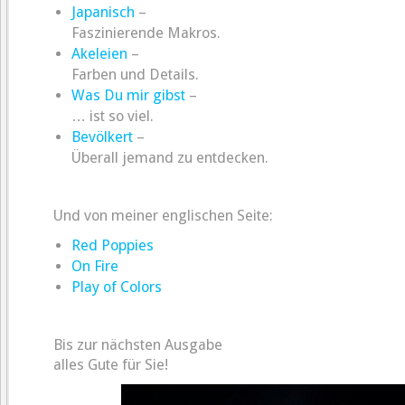
Japanisch
–
Faszinierende Makros.
Akeleien
–
Farben und Details.
Was Du mir gibst
–
… ist so viel.
Bevölkert
–
Überall jemand zu entdecken.
Und von meiner englischen Seite:
Red Poppies
On Fire
Play of Colors
Bis zur nächsten Ausgabe
alles Gute für Sie!